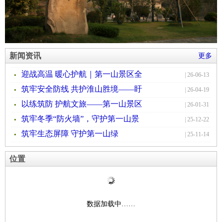
月、第一山怀古、杏花园春昼、瑞岩观春晓、会景
亭陈迹、龟山寺晚钟,第一山国家森林公园,融自然
景观、人文景观为一体。现为国家AAAA级旅游景
点。第一山,是盱眙的标志,也是我们盱眙的名片,来
新闻资讯
更多
到第一山就来到了盱眙！第一山风水独好,充满了天
地精华、山水灵气。有道是“山不在高,有仙则名；
迎战高温 暖心护航｜第一山景区全
| 26-06-13
水不在深,有龙则灵”。“阅尽江淮平里地,且看东南
筑牢安全防线 共护淮山胜境——盱
| 26-04-19
第一山”,登临游赏,思古叹今,心旷神怡,流连忘返。
以练筑防 护航文旅——第一山景区
| 26-01-31
筑牢冬季“防火墙”，守护第一山景
| 25-12-22
筑牢生态屏障 守护第一山绿
| 25-11-14
位置
数据加载中……