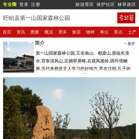
专业圈
登录
注册
旅游景区
保护社区
林草政区
盱眙县第一山国家森林公园
首页
资讯
图册
概况
票务
食宿
物种
单位
景点
土产
简介
+ 展开
第一山国家森林公园,又名南山、都梁山,面临长淮
水,背靠清风山,左拥翠屏峰,右揽凤坡岭,因环境幽
雅,历代来都是文人学习的好地方,早在汉朝,孔子的
后裔孔安国为临淮太守时,就在此创立了“崇圣书
院”。
1985年定名“第一山国家森林公园”。第一山国家森
林公园又是历史文化名山,宋元以来,众多的文人墨
客、翰林学士、官府政要都慕名而来,留下了大量的
碑刻和碑碣,1996年被评为国家森林公园,1998年被
定为省级风景名胜区。2009年被评为国家AAAA级
旅游景区。
盱眙十景第一山国家森林公园就占了六景,玻璃泉侵